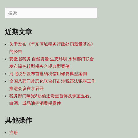
容
导
Search
航
for:
近期文章
关于发布《华东区域税务行政处罚裁量基准》
的公告
安徽省税务 自然资源 生态环境 水利部门联合
发布绿色转型税务合规典型案例
河北税务发布首批纳税信用修复典型案例
全国八部门常态化联合打击涉税违法犯罪工作
推进会议在京召开
税务部门曝光8起偷逃贵重首饰及珠宝玉石、
白酒、成品油等消费税案件
其他操作
注册