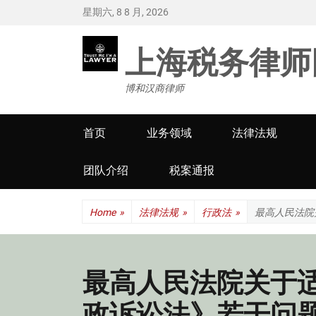
星期六, 8 8 月, 2026
上海税务律师
博和汉商律师
Primary
首页
业务领域
法律法规
menu
团队介绍
税案通报
Home
»
法律法规
»
行政法
»
最高人民法院
最高人民法院关于
政诉讼法》若干问