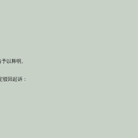
当予以释明。
定驳回起诉：