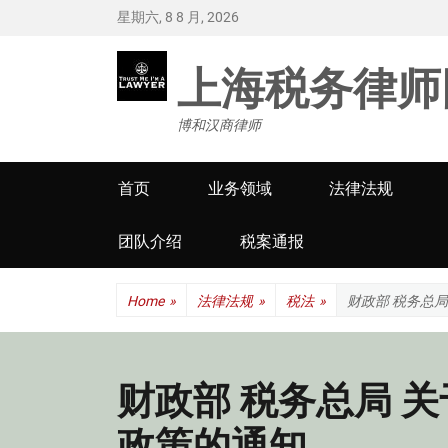
星期六, 8 8 月, 2026
上海税务律师
博和汉商律师
Primary
首页
业务领域
法律法规
menu
团队介绍
税案通报
Home
»
法律法规
»
税法
»
财政部 税务总
财政部 税务总局 
政策的通知