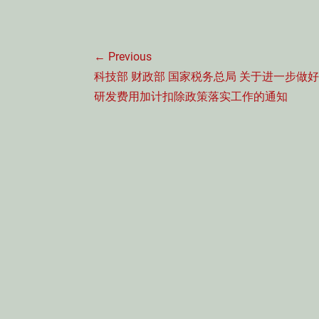
文
← Previous
章
Previous
科技部 财政部 国家税务总局 关于进一步做
导
post:
研发费用加计扣除政策落实工作的通知
航