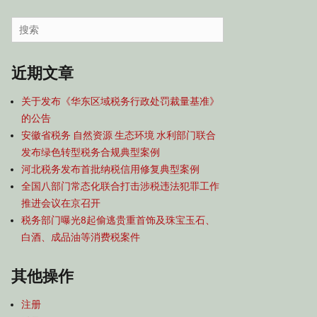
容
导
Search
航
for:
近期文章
关于发布《华东区域税务行政处罚裁量基准》
的公告
安徽省税务 自然资源 生态环境 水利部门联合
发布绿色转型税务合规典型案例
河北税务发布首批纳税信用修复典型案例
全国八部门常态化联合打击涉税违法犯罪工作
推进会议在京召开
税务部门曝光8起偷逃贵重首饰及珠宝玉石、
白酒、成品油等消费税案件
其他操作
注册