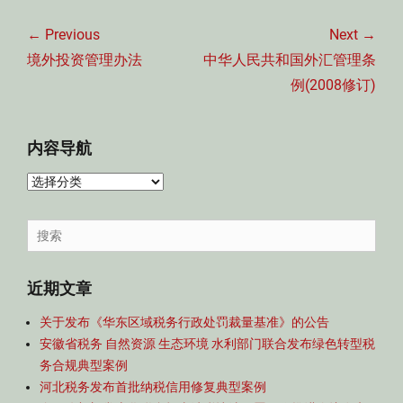
文
章
← Previous
Next →
导
Previous
Next
境外投资管理办法
中华人民共和国外汇管理条
航
post:
post:
例(2008修订)
内容导航
内
容
导
Search
航
for:
近期文章
关于发布《华东区域税务行政处罚裁量基准》的公告
安徽省税务 自然资源 生态环境 水利部门联合发布绿色转型税
务合规典型案例
河北税务发布首批纳税信用修复典型案例