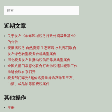
容
导
Search
航
for:
近期文章
关于发布《华东区域税务行政处罚裁量基准》
的公告
安徽省税务 自然资源 生态环境 水利部门联合
发布绿色转型税务合规典型案例
河北税务发布首批纳税信用修复典型案例
全国八部门常态化联合打击涉税违法犯罪工作
推进会议在京召开
税务部门曝光8起偷逃贵重首饰及珠宝玉石、
白酒、成品油等消费税案件
其他操作
注册