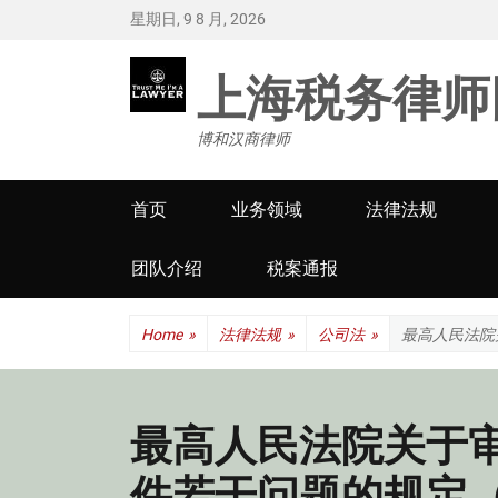
星期日, 9 8 月, 2026
上海税务律师
博和汉商律师
Primary
首页
业务领域
法律法规
menu
团队介绍
税案通报
Home
»
法律法规
»
公司法
»
最高人民法院
最高人民法院关于
件若干问题的规定