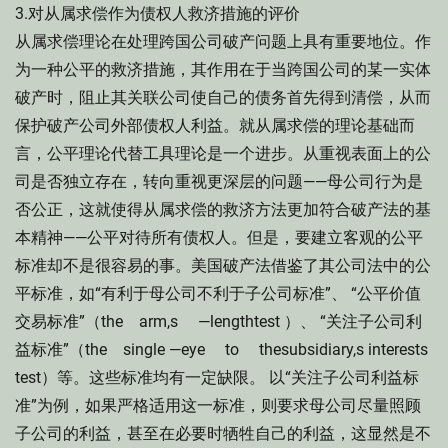
3.对从属求偿作为债权人救济措施的评价
从属求偿理论在处理跨国公司破产问题上具有重要地位。作
为一种公平的救济措施，其作用在于当跨国公司的某一实体
破产时，阻止其关联公司使自己的债务首先得到清偿，从而
保护破产公司外部债权人利益。就从属求偿的理论基础而
言，公平理论代替工具理论是一个进步。从重视表面上的公
司是否独立存在，转向重视更深层的问题——母公司行为是
否公正，这就使得从属求偿的救济方法更加符合破产法的基
本精神——公平对待所有债权人。但是，要建立客观的公平
标准却不是很容易的事。美国破产法借鉴了其公司法中的公
平标准，如“有利于母公司不利于子公司标准”、 “公平价值
交易标准”（the arm,s —lengthtest ）、 “关注子公司利
益标准”（the single —eye to thesubsidiary,s interests
test）等。这些标准均有一定缺限。 以“关注子公司利益标
准”为例，如果严格适用这一标准，则要求母公司尽量照顾
子公司的利益，甚至在必要时牺牲自己的利益，这显然是不