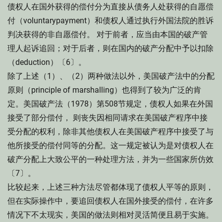
债权人在国外获得的偿付分为直接从债务人处获得的自愿偿
付（voluntarypayment）和债权人通过执行外国法院的胜诉
判决获得的非自愿偿付。 对于前者，应当由本国的破产管
理人起诉追回；对于后者，则在国内的破产分配中予以扣除
（deduction）〔6〕。
除了上述（1）、（2）两种做法以外，美国破产法中的分配
原则（principle of marshalling）也得到了较为广泛的肯
定。美国破产法（1978）第508节规定，债权人如果在外国
接受了部分偿付， 则丧失因相同请求在美国破产程序中接
受分配的权利，除非其他债权人在美国破产程序中接受了与
他所接受的偿付同等的分配。这一规定被认为是对债权人在
破产分配上大致公平的一种处理方法，并为一些国家所仿效
〔7〕。
比较起来，上述三种方法尽管都体现了债权人平等的原则，
但在实际操作中，要追回债权人在国外接受的偿付，在许多
情况下不太现实，美国的做法则相对灵活简便且易于实施。