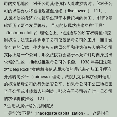
司的支配地位，对子公司其他债权人造成损害时，它对子公
司的求偿要求将被推迟甚至拒绝（disallowed ）〔11〕。
从属求偿的救济方法最早出现于本世纪初的美国，其理论基
础经历了两个发展阶段。 早期的从属求偿建立在“工具”
（instrumentality）理论之上。根据通常的所有权特征和控
制标准，法院若能判定子公司仅仅是母公司的工具，而非独
立存在的实体，作为债权人的母公司和作为债务人的子公司
实际上是一个公司，那么法院就会基于不允许针对自身提出
求偿的理论，拒绝或推迟母公司的求偿。 1938 年美国法院
对“Deep Rock ”案的裁决使从属求偿的理论基础从工具理论
开始转向公平（fairness）理论，法院判定从属求偿时适用
的标准是母公司的行为是否公平。如果母公司不公正地损害
了子公司或其债权人的利益，那么在子公司破产时，母公司
的求偿将被推迟〔12〕。
2.适用从属求偿的几种情况
一是“投资不足”（inadequate capitalization）。 这是指母