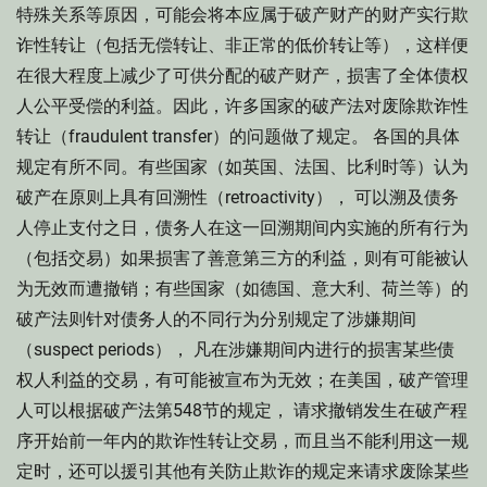
特殊关系等原因，可能会将本应属于破产财产的财产实行欺
诈性转让（包括无偿转让、非正常的低价转让等），这样便
在很大程度上减少了可供分配的破产财产，损害了全体债权
人公平受偿的利益。因此，许多国家的破产法对废除欺诈性
转让（fraudulent transfer）的问题做了规定。 各国的具体
规定有所不同。有些国家（如英国、法国、比利时等）认为
破产在原则上具有回溯性（retroactivity）， 可以溯及债务
人停止支付之日，债务人在这一回溯期间内实施的所有行为
（包括交易）如果损害了善意第三方的利益，则有可能被认
为无效而遭撤销；有些国家（如德国、意大利、荷兰等）的
破产法则针对债务人的不同行为分别规定了涉嫌期间
（suspect periods）， 凡在涉嫌期间内进行的损害某些债
权人利益的交易，有可能被宣布为无效；在美国，破产管理
人可以根据破产法第548节的规定， 请求撤销发生在破产程
序开始前一年内的欺诈性转让交易，而且当不能利用这一规
定时，还可以援引其他有关防止欺诈的规定来请求废除某些