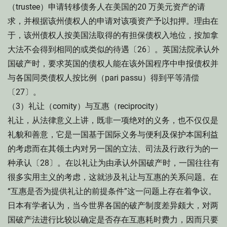
（trustee）申请转移债务人在美国的20 万美元资产的请
求，并根据该州债权人的申请对该项资产予以扣押。理由在
于，该州债权人按美国法取得的有担保债权入地位，按加拿
大法不会得到相同的或类似的待遇〔26〕。英国法院承认外
国破产时，要求英国的债权人能在该外国程序中申报债权并
与各国同类债权人按比例（pari passu）得到平等清偿
〔27〕。
（3）礼让（comity）与互惠（reciprocity）
礼让，从法律意义上讲，既非一项绝对的义务，也不仅仅是
礼貌和善意，它是一国基于国际义务与便利及保护本国利益
的考虑而在其领土内对另一国的立法、司法及行政行为的一
种承认〔28〕。在以礼让为由承认外国破产时，一国往往有
很多实用主义的考虑，这就涉及礼让与互惠的关系问题。在
“互惠是否为提供礼让的前提条件”这一问题上存在着争议。
日本有学者认为，当今世界各国的破产制度差异颇大，对两
国破产法进行比较以确定是否存在互惠耗时费力，因而只要