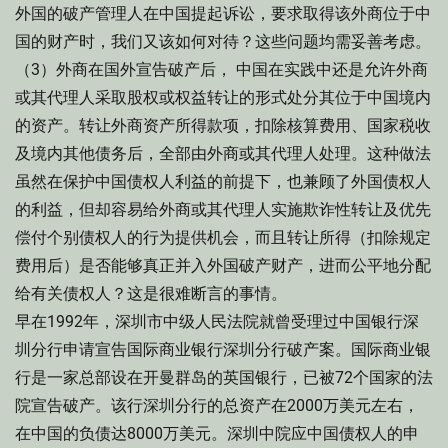
外国的破产管理人在中国提起诉讼，要求取得该外商位于中
国的财产时，我们又该如何对待？这些问题均需妥善考虑。
（3）外商在国外宣告破产后， 中国在实践中还是允许外商
或其代理人采取股权或权益转让的形式处分其位于中国境内
的资产。转让外商资产所得款项，扣除核算费用、国家税收
及境内其他债务后，全部由外商或其代理人处理。这种做法
虽然在保护中国债权人利益的前提下，也兼顾了外国债权人
的利益，但却容易给外商或其代理人实施欺诈性转让及优先
偿付个别债权人的行为提供机会，而且转让所得（扣除规定
费用后）是否能够真正并入外国破产财产，进而公平地分配
给有关债权人？这是很难断言的事情。
早在1992年，深圳市中级人民法院就曾受理过中国银行深
圳分行申请宣告国际商业银行深圳分行破产案。国际商业银
行是一家总部设在开曼群岛的英国银行，已被72个国家的法
院宣告破产。该行深圳分行的总资产在2000万美元左右，
在中国的负债达8000万美元。深圳中院应中国债权人的申