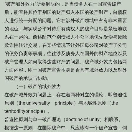
“破产域外效力”所要解决的，是当债务人在一国宣告破产
后，能否将其位于别国的财产归入本国的破产财产，向债权
人进行统一分配的问题。它在涉外破产领域中占有非常重要
的地位，与实现公平对待所有债权人的破产目标是紧密地联
系在一起的。前述防范个别债权人不公平地优先受偿与废除
欺诈性转让交易，在某些情况下让外国母公司对破产子公司
的债务负责等事项，往往涉及债务人在国外的财产地位以及
破产管理人如何取得这些财产的问题。破产域外效力包括两
方面内容，即一国破产宣告本身是否具有域外效力以及对外
国破产的承认与协助。
（一）破产的域外效力
在破产域外效力问题上，存在着两种对立的理论，即普遍性
原则（the universality principle ）与地域性原则（the
territorilityprinciple）。
普遍性原则与单一破产理论（doctrine of unity）相联系。
根据这一原则，在国际破产中，只应该有一个破产宣告，例