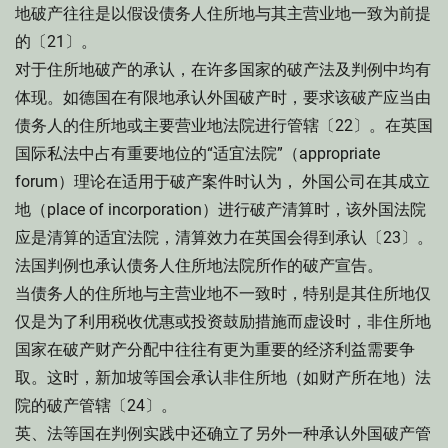
地破产往往是以假设债务人住所地与其主营业地一致为前提
的〔21〕。
对于住所地破产的承认，在许多国家的破产法及判例中均有
体现。如德国在有限地承认外国破产时，要求该破产应当由
债务人的住所地或主要营业地法院进行管辖〔22〕。在英国
国际私法中占有重要地位的“适宜法院”（appropriate
forum）理论在适用于破产案件时认为， 外国公司在其成立
地（place of incorporation）进行破产清算时，该外国法院
应是清算的适宜法院，清算效力在英国会得到承认〔23〕。
法国判例也承认债务人住所地法院所作的破产宣告。
当债务人的住所地与主营业地不一致时，特别是其住所地仅
仅是为了利用税收优惠或投资鼓励措施而虚设时，非住所地
国家在破产财产分配中往往有更为重要的经济利益需要争
取。这时，新加坡等国会承认非住所地（如财产所在地）法
院的破产管辖〔24〕。
英、法等国在判例实践中还确立了另外一种承认外国破产管