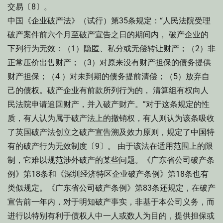
交易〔8〕。
中国《企业破产法》（试行）第35条规定：“人民法院受理
破产案件前六个月至破产宣告之日的期间内， 破产企业的
下列行为无效：（1）隐匿、私分或无偿转让财产；（2）非
正常压价出售财产；（3）对原来没有财产担保的债务提供
财产担保；（4 ）对未到期的债务提前清偿；（5）放弃自
己的债权。破产企业有前款所列行为的， 清算组有权向人
民法院申请追回财产，并入破产财产。”对于这条规定的性
质，有人认为属于破产法上的撤销权，有人则认为该条吸收
了英国破产法创立之破产宣告溯及效力原则，规定了中国特
有的破产行为无效制度〔9〕。 由于该法在适用范围上的限
制，它难以规范涉外破产的某些问题。《广东省公司破产条
例》第18条和《深圳经济特区企业破产条例》第18条也有
类似规定。《广东省公司破产条例》第83条还规定，在破产
宣告前一年内，对于明知破产事实，非基于本公司义务，而
进行以特别有利于债权人中一人或数人为目的，提供担保或