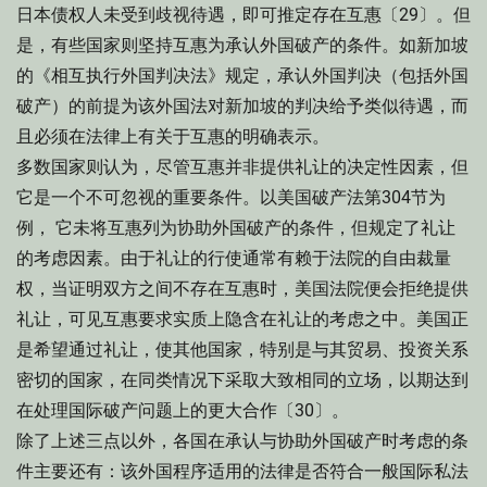
日本债权人未受到歧视待遇，即可推定存在互惠〔29〕。但
是，有些国家则坚持互惠为承认外国破产的条件。如新加坡
的《相互执行外国判决法》规定，承认外国判决（包括外国
破产）的前提为该外国法对新加坡的判决给予类似待遇，而
且必须在法律上有关于互惠的明确表示。
多数国家则认为，尽管互惠并非提供礼让的决定性因素，但
它是一个不可忽视的重要条件。以美国破产法第304节为
例， 它未将互惠列为协助外国破产的条件，但规定了礼让
的考虑因素。由于礼让的行使通常有赖于法院的自由裁量
权，当证明双方之间不存在互惠时，美国法院便会拒绝提供
礼让，可见互惠要求实质上隐含在礼让的考虑之中。美国正
是希望通过礼让，使其他国家，特别是与其贸易、投资关系
密切的国家，在同类情况下采取大致相同的立场，以期达到
在处理国际破产问题上的更大合作〔30〕。
除了上述三点以外，各国在承认与协助外国破产时考虑的条
件主要还有：该外国程序适用的法律是否符合一般国际私法