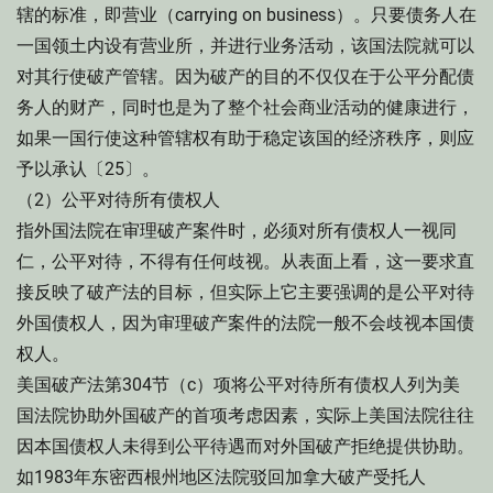
辖的标准，即营业（carrying on business）。只要债务人在
一国领土内设有营业所，并进行业务活动，该国法院就可以
对其行使破产管辖。因为破产的目的不仅仅在于公平分配债
务人的财产，同时也是为了整个社会商业活动的健康进行，
如果一国行使这种管辖权有助于稳定该国的经济秩序，则应
予以承认〔25〕。
（2）公平对待所有债权人
指外国法院在审理破产案件时，必须对所有债权人一视同
仁，公平对待，不得有任何歧视。从表面上看，这一要求直
接反映了破产法的目标，但实际上它主要强调的是公平对待
外国债权人，因为审理破产案件的法院一般不会歧视本国债
权人。
美国破产法第304节（c）项将公平对待所有债权人列为美
国法院协助外国破产的首项考虑因素，实际上美国法院往往
因本国债权人未得到公平待遇而对外国破产拒绝提供协助。
如1983年东密西根州地区法院驳回加拿大破产受托人