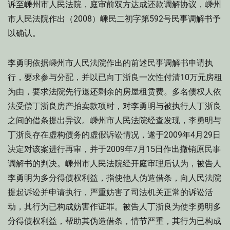
诉至嵊州市人民法院，庭审前双方达成还款调解协议，嵊州
市人民法院作出（2008）嵊民二初字第592号民事调解书予
以确认。
李勇明依据嵊州市人民法院作出的前述民事调解书申请执
行，要求参与分配，并以已向丁浙良一次性付清10万元房租
为由，要求法院先行退还剩余的房屋租赁费。多名债权人依
法受偿丁浙良房产拍卖款项时，对李勇明与被执行人丁浙良
之间的借条提出异议。嵊州市人民法院经查发现，李勇明与
丁浙良存在虚构债务的虚假诉讼情况，遂于2009年4月29日
决定对该案进行再审，并于2009年7月15日作出撤销原民事
调解书的判决。嵊州市人民法院经开庭审理后认为，被告人
李勇明为多分得债权利益，指使他人伪造借条，向人民法院
提起诉讼并申请执行，严重妨害了司法机关正常的诉讼活
动，其行为已构成妨害作证罪。被告人丁浙良为使李勇明多
分得债权利益，帮助其伪造借条，情节严重，其行为已构成