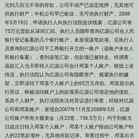
元到几百元不等的存款，公司不动产已设定抵押，无其他可
供执行财产；中机公司早已歇业，无可供执行财产。2008
年5月19日，申请执行人向执行法院提供线索，亿源公司有
75万元货款从深圳汇回。执行人员随即查询亿源公司在人民
银行登记备案的几个银行账户，未发现该笔款项。后执行人
员查询到亿源公司于工商银行开立的一账户（该账户未在人
民银行备案），查到该笔汇款，但款项已被转走。经调查，
该款汇入当天即转入亿源公司会计邓某个人账户。根据上述
情况，执行法院认为亿源公司有隐匿资产、规避执行的嫌
疑，立即冻结了邓某个人账户上的65万元存款。邓某提出执
行异议，称被冻结账户上的款项系亿源公司偿还他的借款，
系其个人财产。执行法院依法对异议进行审查，经核对亿源
公司和邓某账户，发现自2007年11月至2008年5月，亿源
公司账户所有大额资金（共22笔，156.5万元）均于到账当
日或次日转入邓某个人账户，邓某个人账户除由公司账户转
入的22笔款项外，无其他存款记录。审查过程中，邓某出示