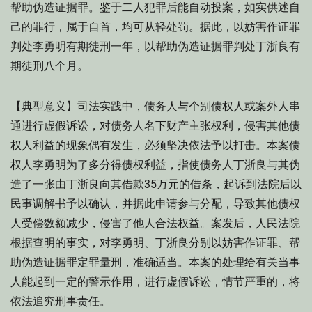
帮助伪造证据罪。鉴于二人犯罪后能自动投案，如实供述自
己的罪行，属于自首，均可从轻处罚。据此，以妨害作证罪
判处李勇明有期徒刑一年，以帮助伪造证据罪判处丁浙良有
期徒刑八个月。
【典型意义】司法实践中，债务人与个别债权人或案外人串
通进行虚假诉讼，对债务人名下财产主张权利，侵害其他债
权人利益的现象偶有发生，必须坚决依法予以打击。本案债
权人李勇明为了多分得债权利益，指使债务人丁浙良与其伪
造了一张由丁浙良向其借款35万元的借条，起诉到法院后以
民事调解书予以确认，并据此申请参与分配，导致其他债权
人受偿数额减少，侵害了他人合法权益。案发后，人民法院
根据查明的事实，对李勇明、丁浙良分别以妨害作证罪、帮
助伪造证据罪定罪量刑，准确适当。本案的处理给有关当事
人能起到一定的警示作用，进行虚假诉讼，情节严重的，将
依法追究刑事责任。