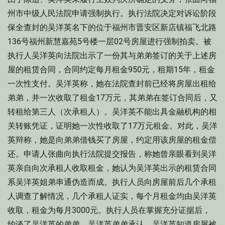
州市中级人民法院申请强制执行。执行法院决定对诉讼阶段
保全查封的吴洋英名下的位于福州市晋安区新店镇福飞北路
136号福州新慧嘉苑5号楼一层02号房屋进行强制拍卖。被
执行人吴洋英向法院出示了一份其与弟弟签订的关于上述房
屋的租赁合同，合同约定每月租金950元，租期15年，租金
一次性支付。吴洋英称，她在法院查封前已经将房屋出租给
弟弟，并一次收取了租金17万元，其弟弟在签订合同后，又
转租给第三人（次承租人）。吴洋英不能出具金融机构的相
关转账凭证，证明她一次性收取了17万元租金。对此，吴洋
英辩称，她是向弟弟借钱买了房屋，约定用该房屋的租金偿
还。申请人张曲向执行法院提交报告，称她曾亲眼看到吴洋
英亲自向次承租人收取租金，她认为吴洋英出示的租赁合同
系吴洋英姐弟串通伪造而成。执行人员向房屋前后几个承租
人调查了解情况，几个承租人证实，每个月租金均由吴洋英
收取，租金为每月3000元。执行人员在掌握充分证据后，
约谈了吴洋英的弟弟。吴洋英弟弟承认，吴洋英知道房屋被