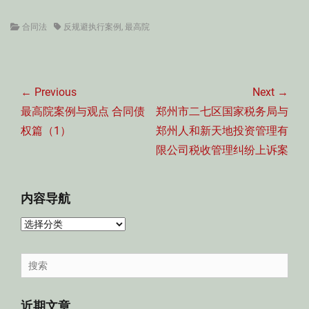
Categories
Tags
合同法
反规避执行案例
,
最高院
文
章
← Previous
Next →
导
Previous
Next
最高院案例与观点 合同债
郑州市二七区国家税务局与
航
post:
post:
权篇（1）
郑州人和新天地投资管理有
限公司税收管理纠纷上诉案
内容导航
内
容
导
Search
航
for:
近期文章