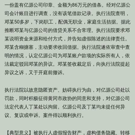
一份盖有亿源公司印章、金额为86万元的借条。经对亿源公
司会计账目进行调查，没有该笔借款记录。执行法院查明，
邓某50多岁，下岗职工，配偶无职业，家庭生活拮据。据此
推断邓某与亿源公司的借贷关系不合常理。执行法院要求邓
某说明资金来源和给付方式，并告知虚假陈述的法律责任。
邓某含糊搪塞，主动要求收回借据。执行法院遂依审查中查
明的情况，认定亿源公司为邓某账户款项的实际所有人，依
法裁定驳回邓某的异议。邓某签收裁定后，向执行法院提起
异议之诉，又于开庭前撤诉。
执行法院以故意隐匿资产、妨碍执行为由，对亿源公司处以
罚款，同时积极征得黄冈市政协的同意和支持，对亿源公司
法定代表人丁某处以拘留。亿源公司及丁某均未提任何异
议、复议或申诉。案件得以顺利执行。
【典型意义】被执行人虚假报告财产，虚构债务隐藏、转移