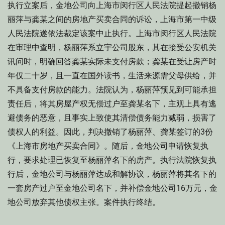
执行立案后，金地公司向上海市闵行区人民法院提起撤销杨
丽萍与龚某之间的房地产买卖合同的诉讼，上海市第一中级
人民法院遂依法裁定该案中止执行。上海市闵行区人民法院
在审理中查明，杨丽萍系立宇公司股东，其在接受公安机关
讯问时，明确回答龚某实际未支付房款；龚某在受让房产时
年仅二十岁，且一直在国外读书，生活来源需父母供给，并
不具备支付房款的能力。法院认为，杨丽萍预见到可能承担
责任后，将其房屋产权无偿过户至龚某名下，主观上具有逃
避债务的恶意，且事实上致使其清偿债务能力减弱，损害了
债权人的利益。因此，判决撤销了杨丽萍、龚某签订的3份
《上海市房地产买卖合同》。随后，金地公司申请恢复执
行，要求处理已恢复至杨丽萍名下的房产。执行法院恢复执
行后，金地公司与杨丽萍达成和解协议，杨丽萍将其名下的
一套房产过户至金地公司名下，并补偿金地公司16万元，金
地公司放弃其他债权主张。案件执行终结。