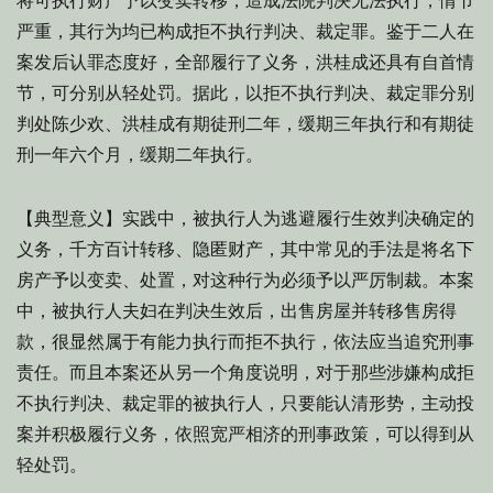
将可执行财产予以变卖转移，造成法院判决无法执行，情节
严重，其行为均已构成拒不执行判决、裁定罪。鉴于二人在
案发后认罪态度好，全部履行了义务，洪桂成还具有自首情
节，可分别从轻处罚。据此，以拒不执行判决、裁定罪分别
判处陈少欢、洪桂成有期徒刑二年，缓期三年执行和有期徒
刑一年六个月，缓期二年执行。
【典型意义】实践中，被执行人为逃避履行生效判决确定的
义务，千方百计转移、隐匿财产，其中常见的手法是将名下
房产予以变卖、处置，对这种行为必须予以严厉制裁。本案
中，被执行人夫妇在判决生效后，出售房屋并转移售房得
款，很显然属于有能力执行而拒不执行，依法应当追究刑事
责任。而且本案还从另一个角度说明，对于那些涉嫌构成拒
不执行判决、裁定罪的被执行人，只要能认清形势，主动投
案并积极履行义务，依照宽严相济的刑事政策，可以得到从
轻处罚。