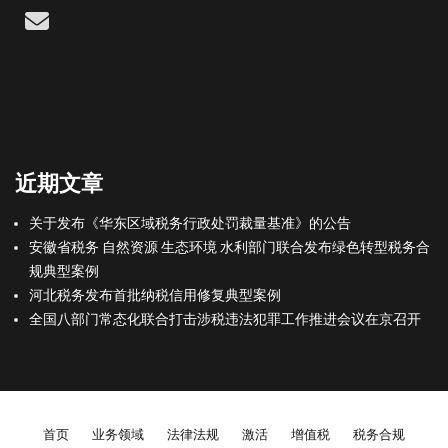
Email
近期文章
关于发布《华东区域税务行政处罚裁量基准》的公告
安徽省税务 自然资源 生态环境 水利部门联合发布绿色转型税务合
规典型案例
河北税务发布首批纳税信用修复典型案例
全国八部门常态化联合打击涉税违法犯罪工作推进会议在京召开
Footer menu
首页
业务领域
法律法规
激活
增值税
税务合规