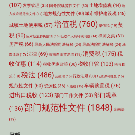
(107)
土地增值税
(44)
发票管理
(35)
国务院规范性文件
(30)
地
城市维护建设税
(45)
地方规范性文件
(40)
方政府规范性文件
(17)
增值税
(760)
契
城镇土地使用税
(57)
增值税
(19)
税
(90)
律师文集
(31)
应对新冠肺炎疫情
(16)
征收个人所得税问题
(14)
房产税
(66)
最高人民法院司法解释
(24)
最高法院司法解释
(24)
杨
消费税
(175)
税
法律
(69)
森律师
(17)
海南自由贸易港
(19)
收优惠
(114)
税收征管
(103)
税收优惠政策
(36)
税收政
税法
(486)
行政法规
(30)
策
(18)
营改增
(15)
行政许可批复
(15)
车辆购置税
(76)
规范性文件
(60)
资源税
(36)
车船税
(15)
部门规章
进出口税收
(123)
部门工作文件
(53)
部门规范性文件
(1848)
(136)
金融法
(19)
归档