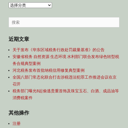
内
容
导
Search
航
for:
近期文章
关于发布《华东区域税务行政处罚裁量基准》的公告
安徽省税务 自然资源 生态环境 水利部门联合发布绿色转型税
务合规典型案例
河北税务发布首批纳税信用修复典型案例
全国八部门常态化联合打击涉税违法犯罪工作推进会议在京
召开
税务部门曝光8起偷逃贵重首饰及珠宝玉石、白酒、成品油等
消费税案件
其他操作
注册