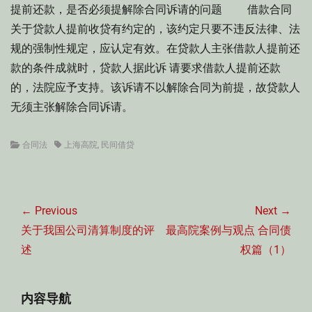
提前还款，是否必须提解除合同诉请的问题 借款合同
关于贷款人提前收贷有约定的，该约定只要不违反法律、法
规的强制性规定，应认定有效。在贷款人主张借款人提前还
款的条件成就时，贷款人据此诉 请要求借款人提前还款
的，法院应予支持。该诉请不以解除合同为前提，故贷款人
无须主张解除合同诉请。
Categories
Tags
合同法
上海高院
,
民间借贷
文
章
← Previous
Next →
导
Previous
Next
关于我国公司清算制度的评
最高院案例与观点 合同债
航
post:
post:
述
权篇（1）
内容导航